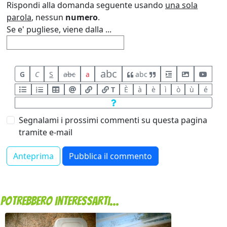
Rispondi alla domanda seguente usando
una sola
parola
, nessun
numero
.
Se e' pugliese, viene dalla ...
abc
G
C
S
abc
a
abc
T
È
à
è
ì
ò
ù
é
Segnalami i prossimi commenti su questa pagina
tramite e-mail
Potrebbero interessarti...