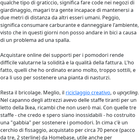
qualche tipo di graticcio, significa fare code nei negozi di
giardinaggio, magari tra gente incapace di mantenersi a
due metri di distanza da altri esseri umani. Peggio,
significa consumare carburante e danneggiare l'ambiente,
visto che in questi giorni non posso andare in bici a causa
di un problema ad una spalla.
Acquistare online dei supporti per i pomodori rende
difficile valutarne la solidità e la qualità della fattura. L'ho
fatto, quelli che ho ordinato erano molto, troppo sottili, e
ora li uso per sostenere una pianta di nasturzi.
Resta il bricolage. Meglio, il
riciclaggio creativo
, o
upcycling
.
Nel capanno degli attrezzi avevo delle staffe tiranti per un
letto della Ikea, ricambi che non userò mai. Con quelle tre
staffe - che credo e spero siano inossidabili - ho costruito
una "gabbia" per sostenere i pomodori. In cima c'è un
cerchio di fissaggio, acquistato per circa 70 pence (pacco
da tre, 2 sterline) da Homebase, utile anche per