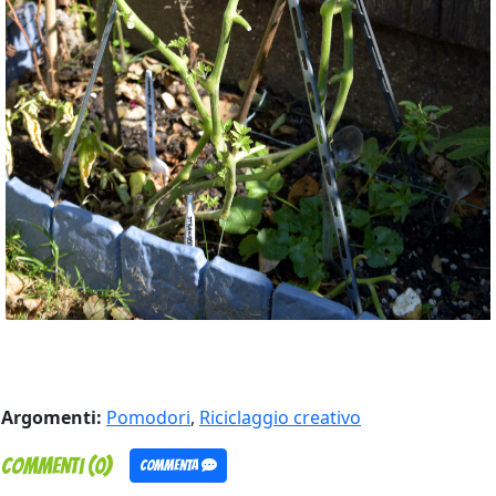
Argomenti:
Pomodori
,
Riciclaggio creativo
Commenti (0)
Commenta