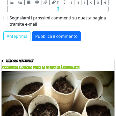
T
È
à
è
ì
ò
ù
é
Segnalami i prossimi commenti su questa pagina
tramite e-mail
Articolo precedente
Ricomincia il lavoro duro: la natura si è risvegliata