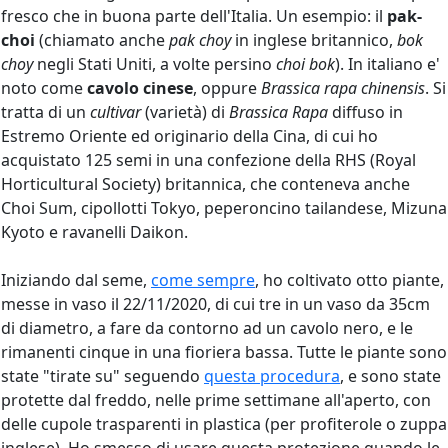
fresco che in buona parte dell'Italia. Un esempio: il
pak-
choi
(chiamato anche
pak choy
in inglese britannico,
bok
choy
negli Stati Uniti, a volte persino
choi bok
). In italiano e'
noto come
cavolo cinese
, oppure
Brassica rapa chinensis
. Si
tratta di un
cultivar
(varietà) di
Brassica Rapa
diffuso in
Estremo Oriente ed originario della Cina, di cui ho
acquistato 125 semi in una confezione della RHS (Royal
Horticultural Society) britannica, che conteneva anche
Choi Sum, cipollotti Tokyo, peperoncino tailandese, Mizuna
Kyoto e ravanelli Daikon.
Iniziando dal seme,
come sempre
, ho coltivato otto piante,
messe in vaso il 22/11/2020, di cui tre in un vaso da 35cm
di diametro, a fare da contorno ad un cavolo nero, e le
rimanenti cinque in una fioriera bassa. Tutte le piante sono
state "tirate su" seguendo
questa procedura
, e sono state
protette dal freddo, nelle prime settimane all'aperto, con
delle cupole trasparenti in plastica (per profiterole o zuppa