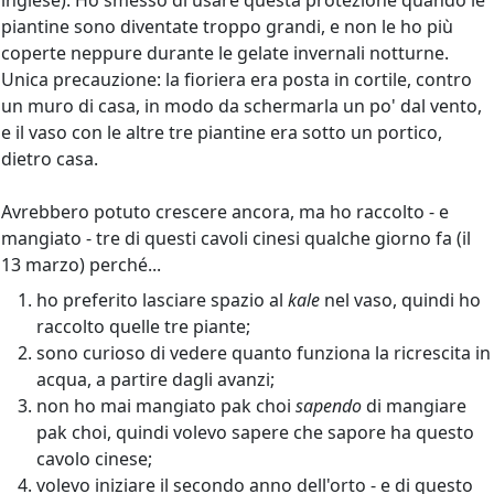
inglese). Ho smesso di usare questa protezione quando le
piantine sono diventate troppo grandi, e non le ho più
coperte neppure durante le gelate invernali notturne.
Unica precauzione: la fioriera era posta in cortile, contro
un muro di casa, in modo da schermarla un po' dal vento,
e il vaso con le altre tre piantine era sotto un portico,
dietro casa.
Avrebbero potuto crescere ancora, ma ho raccolto - e
mangiato - tre di questi cavoli cinesi qualche giorno fa (il
13 marzo) perché...
ho preferito lasciare spazio al
kale
nel vaso, quindi ho
raccolto quelle tre piante;
sono curioso di vedere quanto funziona la ricrescita in
acqua, a partire dagli avanzi;
non ho mai mangiato pak choi
sapendo
di mangiare
pak choi, quindi volevo sapere che sapore ha questo
cavolo cinese;
volevo iniziare il secondo anno dell'orto - e di questo