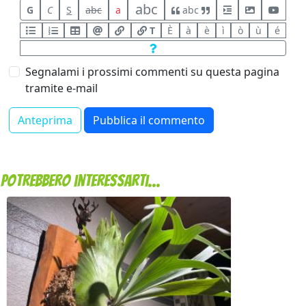
abc
G
C
S
abc
a
abc
T
È
à
è
ì
ò
ù
é
Segnalami i prossimi commenti su questa pagina
tramite e-mail
Potrebbero interessarti...