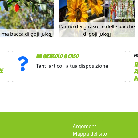
L’anno dei girasoli e delle bacche
rima bacca di goji
di goji
[Blog]
[Blog]
Un articolo a caso
Pr
T
Tanti articoli a tua disposizione
re
z
d
Questo sito
Argomenti
Mappa del sito