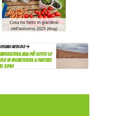
Cosa ho fatto in giardino
nell'autunno 2025
[Blog]
ossimo articolo
emperatura mai più sotto lo
ero in Inghilterra a partire
al 2040