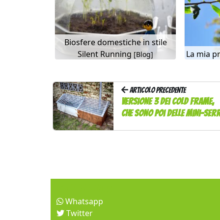
Biosfere domestiche in stile
Silent Running
La mia p
[Blog]
Articolo precedente
Versione 3 dei cold frame,
che sono poi delle mini-ser
Come seguirci
Whatsapp
Twitter