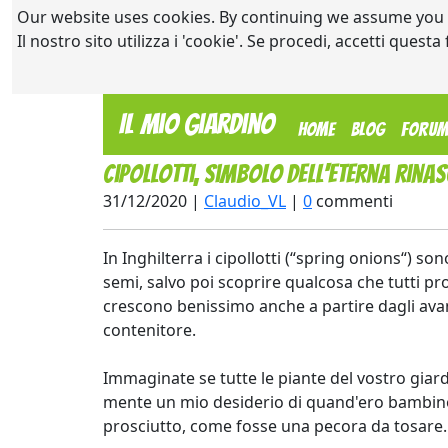
Our website uses cookies. By continuing we assume you
Il nostro sito utilizza i 'cookie'. Se procedi, accetti quest
Il Mio Giardino
(current)
Home
Blog
Foru
Cipollotti, simbolo dell'eterna rinas
31/12/2020 |
Claudio_VL
|
0
commenti
In Inghilterra i cipollotti (“spring onions“) so
semi, salvo poi scoprire qualcosa che tutti pro
crescono benissimo anche a partire dagli avan
contenitore.
Immaginate se tutte le piante del vostro giardi
mente un mio desiderio di quand'ero bambino:
prosciutto, come fosse una pecora da tosare.