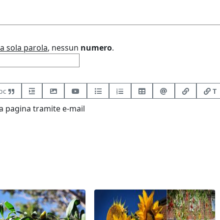
a sola parola
, nessun
numero
.
bc
T
 pagina tramite e-mail