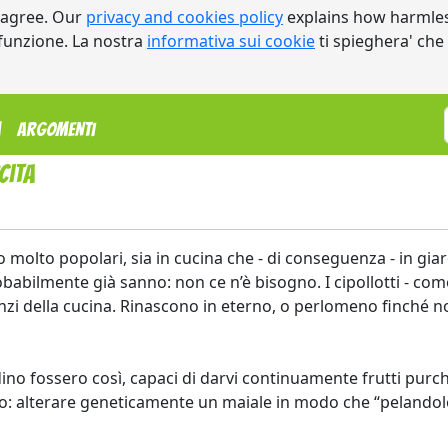
 agree. Our
privacy and cookies policy
explains how harmles
a funzione. La nostra
informativa sui cookie
ti spieghera' che
m
Argomenti
cita
no molto popolari, sia in cucina che - di conseguenza - in gia
babilmente già sanno: non ce n’è bisogno. I cipollotti - come
zi della cucina. Rinascono in eterno, o perlomeno finché no
no fossero così, capaci di darvi continuamente frutti purché 
 alterare geneticamente un maiale in modo che “pelandolo“ 