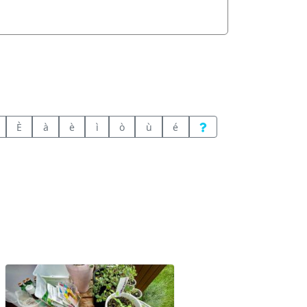
È
à
è
ì
ò
ù
é