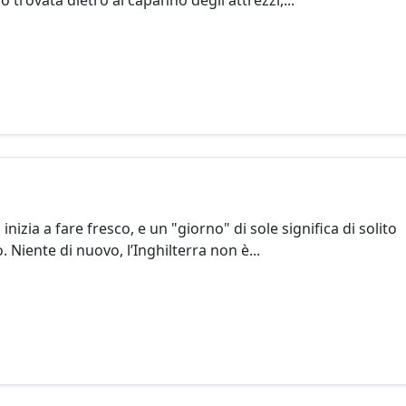
ho trovata dietro al capanno degli attrezzi,...
inizia a fare fresco, e un "giorno" di sole significa di solito
 Niente di nuovo, l’Inghilterra non è...